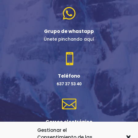

Grupo de whastapp
Únete pinchando aquí

Teléfono
637 37 53 40

Correo electrónico
Gestionar el
robertosamadhy@gmail.com
Consentimiento de las