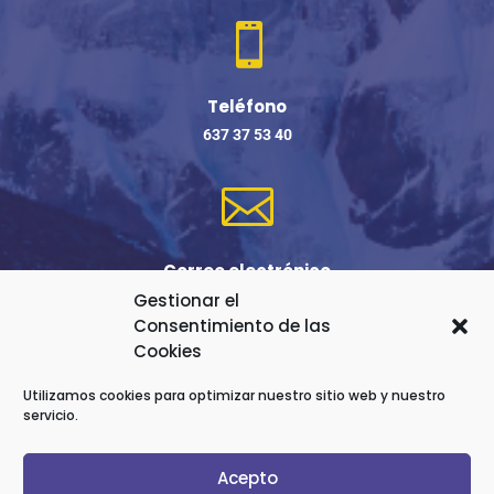

Teléfono
637 37 53 40

Correo electrónico
Gestionar el
robertosamadhy@gmail.com
Consentimiento de las
Cookies
Formulario de contacto
Utilizamos cookies para optimizar nuestro sitio web y nuestro
servicio.
Acepto